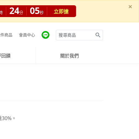
×
24
04
立即搶
時
分
秒
件商品
會員中心
評回饋
關於我們
30%。