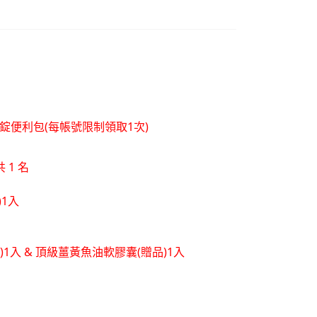
層錠便利包(每帳號限制領取1次)
 1 名
)1入
品)1入 & 頂級薑黃魚油軟膠囊(贈品)1入