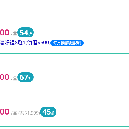
0
54
200
/盒
折
好禮8選1(價值$600)
每月購詳細說明
0
67
500
/盒
折
0
45
000
/盒 (共$1,999)
折