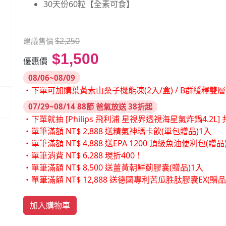
30天份60粒【全素可食】
建議售價
$2,250
$1,500
優惠價
08/06~08/09
・下單可加購葉黃素山桑子機能凍(2入/盒) / B群緩釋雙
07/29~08/14 88節 爸氣放送 38折起
・下單就抽 [Philips 飛利浦 星視界透視海星氣炸鍋4.2L] 共
・單筆滿額 NT$ 2,888 送精氣神瑪卡飲(單包贈品)1入
・單筆滿額 NT$ 4,888 送EPA 1200 頂級魚油便利包(贈品
・單筆消費 NT$ 6,288 現折400！
・單筆滿額 NT$ 8,500 送薑黃朝鮮薊膠囊(贈品)1入
・單筆滿額 NT$ 12,888 送德國專利苦瓜胜肽膠囊EX(贈
加入購物車