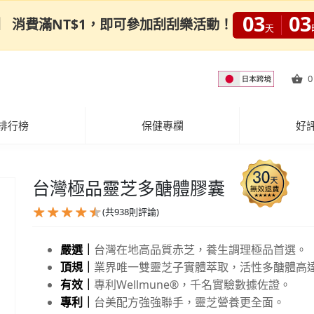
03
03
0限定】 消費滿NT$1，即可參加刮刮樂活動！
天
0
排行榜
保健專欄
好
台灣極品靈芝多醣體膠囊
(共
938
則評論)
嚴選｜
台灣在地高品質赤芝，養生調理極品首選。
頂規｜
業界唯一雙靈芝子實體萃取，活性多醣體高達
有效｜
專利Wellmune®，千名實驗數據佐證。
專利｜
台美配方強強聯手，靈芝營養更全面。