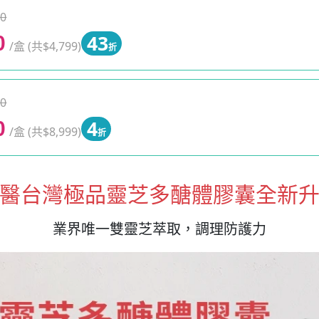
0
43
0
/盒 (共$4,799)
折
0
4
0
/盒 (共$8,999)
折
醫台灣極品靈芝多醣體膠囊全新
業界唯一雙靈芝萃取，調理防護力