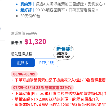
真純淨｜
通過A.A.潔淨無添加三星認證，品質安心
超好評｜
99.3%顧客回購率，口碑真實看得見。
30天份60粒
建議售價
$1,980
$1,320
優惠價
請先選擇規格
瓶裝版
PTP片裝
08/06~08/09
・下單可加購葉黃素山桑子機能凍(2入/盒) / B群緩釋雙
07/29~08/14 88節 爸氣放送 38折起
・下單就抽 [Philips 飛利浦 星視界透視海星氣炸鍋4.2L] 共
・單筆滿額 NT$ 2,888 送精氣神瑪卡飲(單包贈品)1入
・單筆滿額 NT$ 4,888 送EPA 1200 頂級魚油便利包(贈品