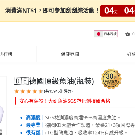
04
04
0限定】 消費滿NT$1，即可參加刮刮樂活動！
天
0
排行榜
保健專欄
好
🇩🇪德國頂級魚油(瓶裝)
(共
15945
則評論)
安心有保證！大研魚油SGS塑化劑檢驗合格
高濃度｜
SGS檢測濃度高達99%高濃度魚油。
最專業｜
德國KD大廠合作製造，榮獲21+3項國際
很有感｜
rTG型態魚油，吸收率124%有感升級。