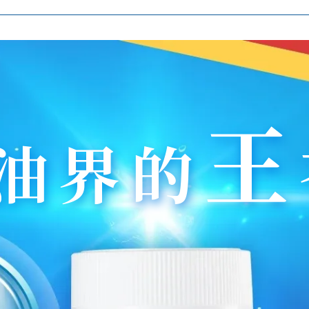
王
油界的