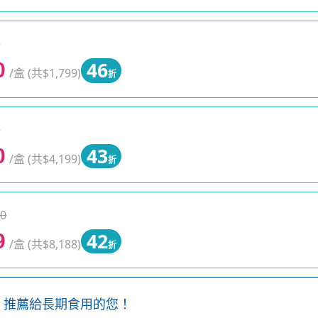
0
46
0
/盒 (共$1,799)
折
0
43
0
/盒 (共$4,199)
折
0
42
9
/盒 (共$8,188)
折
出，推薦給長期食用的您！