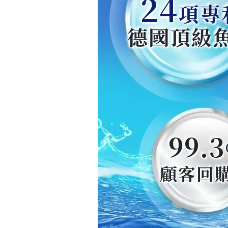
24
項專
德國頂級
99.3
顧客回