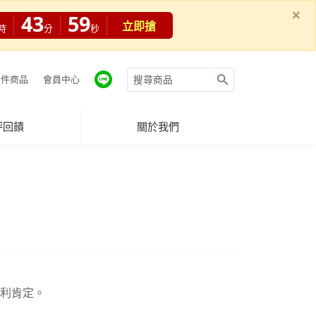
×
43
57
立即搶
時
分
秒
件商品
會員中心
評回饋
關於我們
專利肯定。