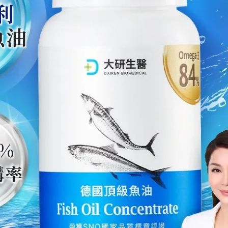
利
魚油
%
購率