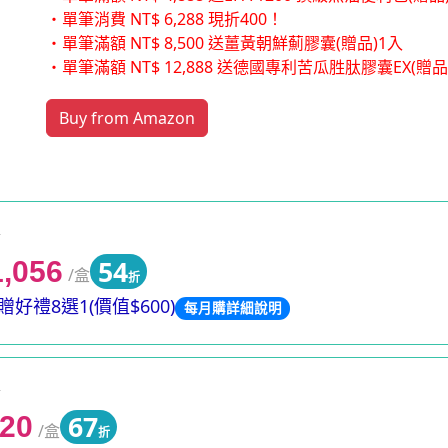
・單筆消費 NT$ 6,288 現折400！
・單筆滿額 NT$ 8,500 送薑黃朝鮮薊膠囊(贈品)1入
・單筆滿額 NT$ 12,888 送德國專利苦瓜胜肽膠囊EX(贈
Buy from Amazon
0
54
1,056
/盒
折
好禮8選1(價值$600)
每月購詳細說明
0
67
320
/盒
折