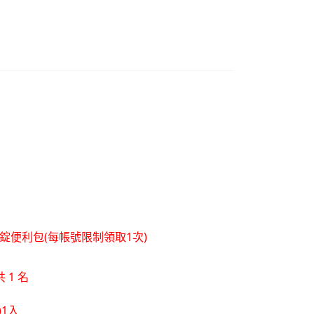
。
層錠便利包(每帳號限制領取1次)
 1 名
)1入