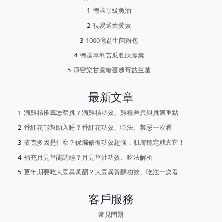
德國頂級魚油
視易適葉黃素
1000億益生菌粉包
德國專利苦瓜胜肽膠囊
淨密樂甘露糖蔓越莓益生菌
最新文章
滴雞精推薦怎麼挑？滴雞精功效、雞種差異與挑選重點
番紅花能幫助入睡？番紅花功效、吃法、禁忌一次看
依克多因是什麼？保濕修復功效超強，肌膚穩定就靠它！
補充月見草能調經？月見草油功效、吃法解析
更年期要吃大豆異黃酮？大豆異黃酮功效、吃法一次看
客戶服務
常見問題