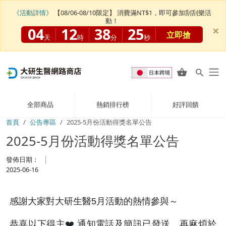
《活動詳情》
【08/06-08/10限定】 消費滿NT$1，即可參加刮刮樂活
動！
×
04
12
38
25
立即搶
天
時
分
秒
全部商品
熱銷排行榜
好評回饋
首頁
公告專區
2025-5月份活動得獎名單公告
2025-5月份活動得獎名單公告
發佈日期：
2025-06-16
感謝大家對大研生醫5月活動的熱情參與～
恭喜以下得主❤️ 通知電話及簡訊已發送，再麻煩於