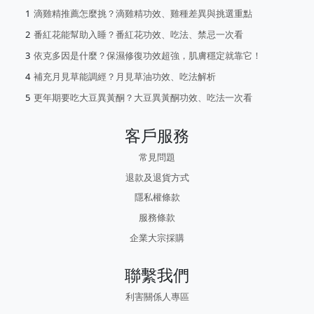
滴雞精推薦怎麼挑？滴雞精功效、雞種差異與挑選重點
番紅花能幫助入睡？番紅花功效、吃法、禁忌一次看
依克多因是什麼？保濕修復功效超強，肌膚穩定就靠它！
補充月見草能調經？月見草油功效、吃法解析
更年期要吃大豆異黃酮？大豆異黃酮功效、吃法一次看
客戶服務
常見問題
退款及退貨方式
隱私權條款
服務條款
企業大宗採購
聯繫我們
利害關係人專區