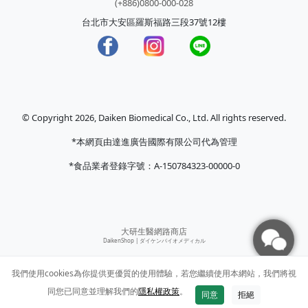
(+886)0800-000-028
台北市大安區羅斯福路三段37號12樓
© Copyright 2026, Daiken Biomedical Co., Ltd. All rights reserved.
*本網頁由達進廣告國際有限公司代為管理
*食品業者登錄字號：A-150784323-00000-0
大研生醫網路商店
DaikenShop |
ダイケンバイオメディカル
我們使用cookies為你提供更優質的使用體驗，若您繼續使用本網站，我們將視
同您已同意並理解我們的
隱私權政策
。
同意
拒絕