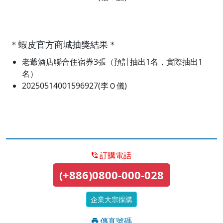
＊蝦皮官方商城抽獎結果＊
老爺酒店聯合住宿券3張（預計抽出1名，實際抽出1
名）
20250514001596927(李Ｏ儀)
訂購電話
(+886)0800-000-028
企業大宗採購
傳真號碼