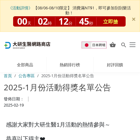
《活動詳情》
【08/06-08/10限定】 消費滿NT$1，即可參加刮刮樂活
動！
×
00
02
12
45
立即搶
天
時
分
秒
全部商品
熱銷排行榜
好評回饋
首頁
公告專區
2025-1月份活動得獎名單公告
2025-1月份活動得獎名單公告
發佈日期：
2025-02-19
感謝大家對大研生醫1月活動的熱情參與～
恭喜以下得主❤️