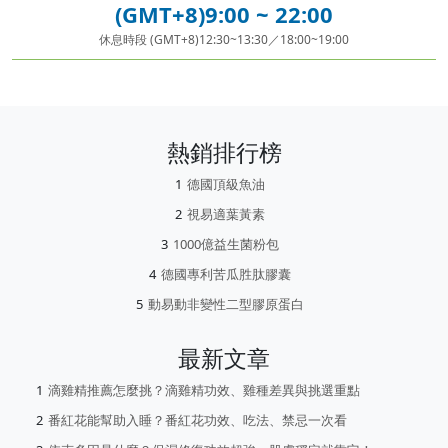
(GMT+8)9:00 ~ 22:00
休息時段 (GMT+8)12:30~13:30／18:00~19:00
熱銷排行榜
德國頂級魚油
視易適葉黃素
1000億益生菌粉包
德國專利苦瓜胜肽膠囊
動易動非變性二型膠原蛋白
最新文章
滴雞精推薦怎麼挑？滴雞精功效、雞種差異與挑選重點
番紅花能幫助入睡？番紅花功效、吃法、禁忌一次看