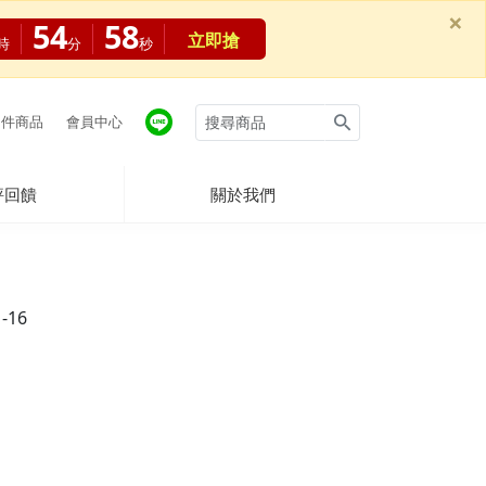
×
54
58
立即搶
時
分
秒
件商品
會員中心
評回饋
關於我們
1-16