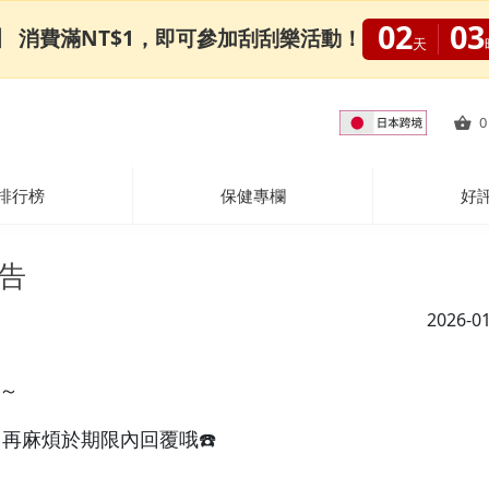
02
03
0限定】 消費滿NT$1，即可參加刮刮樂活動！
天
0
排行榜
保健專欄
好
公告
2026-0
～
，再麻煩於期限內回覆哦☎️