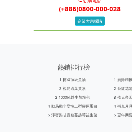
訂購電話
(+886)0800-000-028
企業大宗採購
熱銷排行榜
德國頂級魚油
滴雞精
視易適葉黃素
番紅花
1000億益生菌粉包
依克多
動易動非變性二型膠原蛋白
補充月
淨密樂甘露糖蔓越莓益生菌
更年期