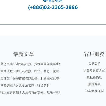
傳真號碼
(+886)02-2365-2886
最新文章
客戶服務
常見問題
推薦怎麼挑？滴雞精功效、雞種差異與挑選重點
退款及退貨方式
能幫助入睡？番紅花功效、吃法、禁忌一次看
隱私權條款
因是什麼？保濕修復功效超強，肌膚穩定就靠它！
服務條款
見草能調經？月見草油功效、吃法解析
企業大宗採購
要吃大豆異黃酮？大豆異黃酮功效、吃法一次看