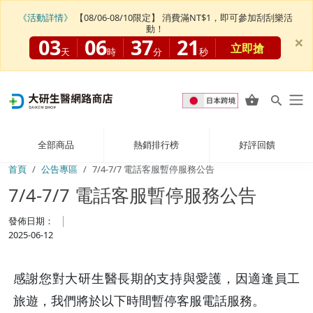
《活動詳情》
【08/06-08/10限定】 消費滿NT$1，即可參加刮刮樂活
動！
×
03
06
37
21
立即搶
天
時
分
秒
全部商品
熱銷排行榜
好評回饋
首頁
公告專區
7/4-7/7 電話客服暫停服務公告
7/4-7/7 電話客服暫停服務公告
發佈日期：
2025-06-12
感謝您對大研生醫長期的支持與愛護，因適逢員工
旅遊，我們將於以下時間暫停客服電話服務。