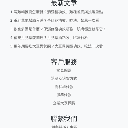
最新文章
滴雞精推薦怎麼挑？滴雞精功效、雞種差異與挑選重點
番紅花能幫助入睡？番紅花功效、吃法、禁忌一次看
依克多因是什麼？保濕修復功效超強，肌膚穩定就靠它！
補充月見草能調經？月見草油功效、吃法解析
更年期要吃大豆異黃酮？大豆異黃酮功效、吃法一次看
客戶服務
常見問題
退款及退貨方式
隱私權條款
服務條款
企業大宗採購
聯繫我們
利害關係人專區