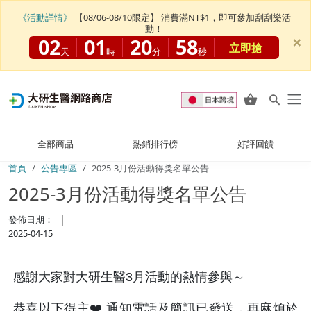
《活動詳情》
【08/06-08/10限定】 消費滿NT$1，即可參加刮刮樂活
動！
×
02
01
20
58
立即搶
天
時
分
秒
全部商品
熱銷排行榜
好評回饋
首頁
公告專區
2025-3月份活動得獎名單公告
2025-3月份活動得獎名單公告
發佈日期：
2025-04-15
感謝大家對大研生醫3月活動的熱情參與～
恭喜以下得主❤️ 通知電話及簡訊已發送，再麻煩於