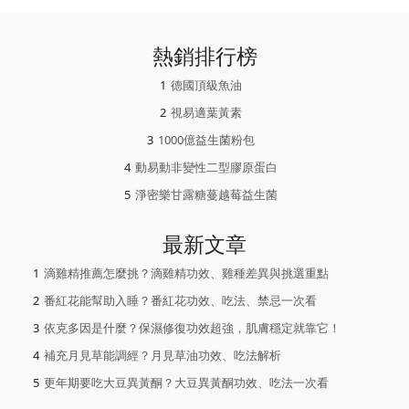
熱銷排行榜
德國頂級魚油
視易適葉黃素
1000億益生菌粉包
動易動非變性二型膠原蛋白
淨密樂甘露糖蔓越莓益生菌
最新文章
滴雞精推薦怎麼挑？滴雞精功效、雞種差異與挑選重點
番紅花能幫助入睡？番紅花功效、吃法、禁忌一次看
依克多因是什麼？保濕修復功效超強，肌膚穩定就靠它！
補充月見草能調經？月見草油功效、吃法解析
更年期要吃大豆異黃酮？大豆異黃酮功效、吃法一次看