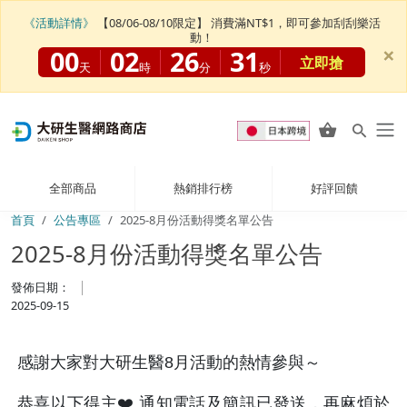
《活動詳情》
【08/06-08/10限定】 消費滿NT$1，即可參加刮刮樂活
動！
×
00
02
26
31
立即搶
天
時
分
秒
全部商品
熱銷排行榜
好評回饋
首頁
公告專區
2025-8月份活動得獎名單公告
2025-8月份活動得獎名單公告
發佈日期：
2025-09-15
感謝大家對大研生醫8月活動的熱情參與～
恭喜以下得主❤️ 通知電話及簡訊已發送，再麻煩於