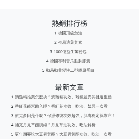
熱銷排行榜
德國頂級魚油
視易適葉黃素
1000億益生菌粉包
德國專利苦瓜胜肽膠囊
動易動非變性二型膠原蛋白
最新文章
滴雞精推薦怎麼挑？滴雞精功效、雞種差異與挑選重點
番紅花能幫助入睡？番紅花功效、吃法、禁忌一次看
依克多因是什麼？保濕修復功效超強，肌膚穩定就靠它！
補充月見草能調經？月見草油功效、吃法解析
更年期要吃大豆異黃酮？大豆異黃酮功效、吃法一次看