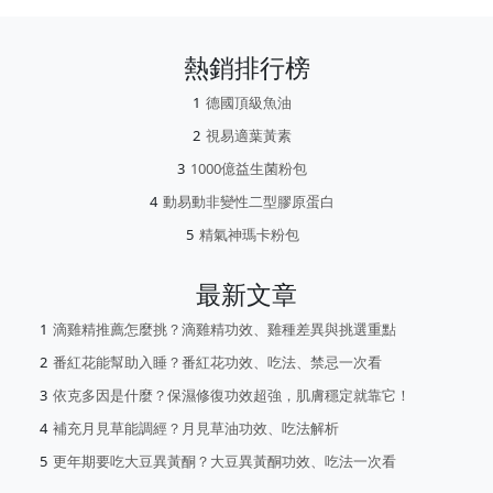
熱銷排行榜
德國頂級魚油
視易適葉黃素
1000億益生菌粉包
動易動非變性二型膠原蛋白
精氣神瑪卡粉包
最新文章
滴雞精推薦怎麼挑？滴雞精功效、雞種差異與挑選重點
番紅花能幫助入睡？番紅花功效、吃法、禁忌一次看
依克多因是什麼？保濕修復功效超強，肌膚穩定就靠它！
補充月見草能調經？月見草油功效、吃法解析
更年期要吃大豆異黃酮？大豆異黃酮功效、吃法一次看