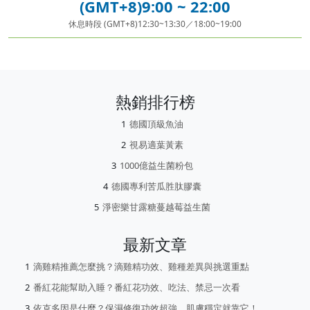
(GMT+8)9:00 ~ 22:00
休息時段 (GMT+8)12:30~13:30／18:00~19:00
熱銷排行榜
德國頂級魚油
視易適葉黃素
1000億益生菌粉包
德國專利苦瓜胜肽膠囊
淨密樂甘露糖蔓越莓益生菌
最新文章
滴雞精推薦怎麼挑？滴雞精功效、雞種差異與挑選重點
番紅花能幫助入睡？番紅花功效、吃法、禁忌一次看
依克多因是什麼？保濕修復功效超強，肌膚穩定就靠它！