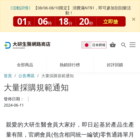
《活動詳情》
【08/06-08/10限定】 消費滿NT$1，即可參加刮刮樂活
動！
×
01
06
18
20
立即搶
天
時
分
秒
全部商品
熱銷排行榜
好評回饋
首頁
公告專區
大量採購規範通知
大量採購規範通知
發佈日期：
2024-06-11
親愛的大研生醫會員大家好，即日起基於產品生產
量有限，官網會員(包含相同統一編號)零售通路單月