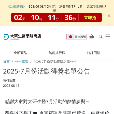
《活動詳情》
【08/06-08/10限定】 消費滿NT$1，即可參加刮刮樂活
動！
×
02
10
11
36
立即搶
天
時
分
秒
全部商品
熱銷排行榜
好評回饋
首頁
公告專區
2025-7月份活動得獎名單公告
2025-7月份活動得獎名單公告
發佈日期：
2025-08-15
感謝大家對大研生醫7月活動的熱情參與～
恭喜以下得主❤️ 通知電話及簡訊已發送，再麻煩於