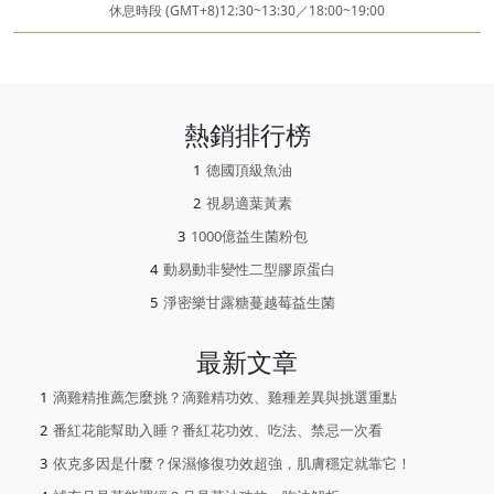
休息時段 (GMT+8)12:30~13:30／18:00~19:00
熱銷排行榜
德國頂級魚油
視易適葉黃素
1000億益生菌粉包
動易動非變性二型膠原蛋白
淨密樂甘露糖蔓越莓益生菌
最新文章
滴雞精推薦怎麼挑？滴雞精功效、雞種差異與挑選重點
番紅花能幫助入睡？番紅花功效、吃法、禁忌一次看
依克多因是什麼？保濕修復功效超強，肌膚穩定就靠它！