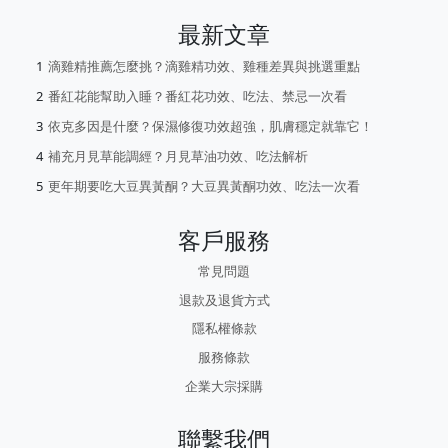
最新文章
滴雞精推薦怎麼挑？滴雞精功效、雞種差異與挑選重點
番紅花能幫助入睡？番紅花功效、吃法、禁忌一次看
依克多因是什麼？保濕修復功效超強，肌膚穩定就靠它！
補充月見草能調經？月見草油功效、吃法解析
更年期要吃大豆異黃酮？大豆異黃酮功效、吃法一次看
客戶服務
常見問題
退款及退貨方式
隱私權條款
服務條款
企業大宗採購
聯繫我們