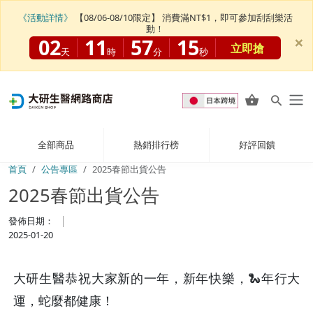
《活動詳情》
【08/06-08/10限定】 消費滿NT$1，即可參加刮刮樂活
動！
×
02
11
57
15
立即搶
天
時
分
秒
全部商品
熱銷排行榜
好評回饋
首頁
公告專區
2025春節出貨公告
2025春節出貨公告
發佈日期：
2025-01-20
大研生醫恭祝大家新的一年，新年快樂，🐍年行大
運，蛇麼都健康！