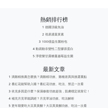
熱銷排行榜
德國頂級魚油
視易適葉黃素
1000億益生菌粉包
動易動非變性二型膠原蛋白
淨密樂甘露糖蔓越莓益生菌
最新文章
滴雞精推薦怎麼挑？滴雞精功效、雞種差異與挑選重點
番紅花能幫助入睡？番紅花功效、吃法、禁忌一次看
依克多因是什麼？保濕修復功效超強，肌膚穩定就靠它！
補充月見草能調經？月見草油功效、吃法解析
更年期要吃大豆異黃酮？大豆異黃酮功效、吃法一次看