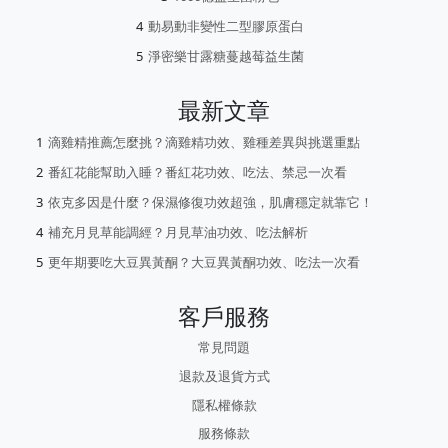
動易動非變性二型膠原蛋白
淨密樂甘露糖蔓越莓益生菌
最新文章
滴雞精推薦怎麼挑？滴雞精功效、雞種差異與挑選重點
番紅花能幫助入睡？番紅花功效、吃法、禁忌一次看
依克多因是什麼？保濕修復功效超強，肌膚穩定就靠它！
補充月見草能調經？月見草油功效、吃法解析
更年期要吃大豆異黃酮？大豆異黃酮功效、吃法一次看
客戶服務
常見問題
退款及退貨方式
隱私權條款
服務條款