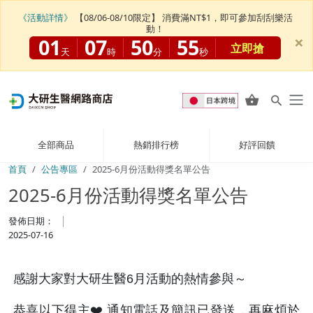
《活動詳情》
【08/06-08/10限定】 消費滿NT$1，即可參加刮刮樂活
動！
×
01
07
50
55
立即搶
天
時
分
秒
全部商品
熱銷排行榜
好評回饋
首頁
公告專區
2025-6月份活動得獎名單公告
2025-6月份活動得獎名單公告
發佈日期：
2025-07-16
感謝大家對大研生醫6月活動的熱情參與～
恭喜以下得主❤️ 通知電話及簡訊已發送，再麻煩於