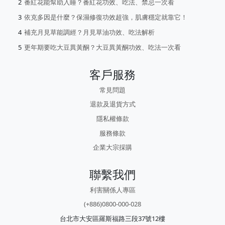
番紅花能幫助入睡？番紅花功效、吃法、禁忌一次看
依克多因是什麼？保濕修復功效超強，肌膚穩定就靠它！
補充月見草能調經？月見草油功效、吃法解析
更年期要吃大豆異黃酮？大豆異黃酮功效、吃法一次看
客戶服務
常見問題
退款及退貨方式
隱私權條款
服務條款
企業大宗採購
聯繫我們
利害關係人專區
(+886)0800-000-028
台北市大安區羅斯福路三段37號12樓