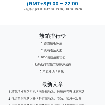
(GMT+8)9:00 ~ 22:00
休息時段 (GMT+8)12:30~13:30／18:00~19:00
熱銷排行榜
德國頂級魚油
視易適葉黃素
1000億益生菌粉包
動易動非變性二型膠原蛋白
精氣神瑪卡粉包
最新文章
滴雞精推薦怎麼挑？滴雞精功效、雞種差異與挑選重點
番紅花能幫助入睡？番紅花功效、吃法、禁忌一次看