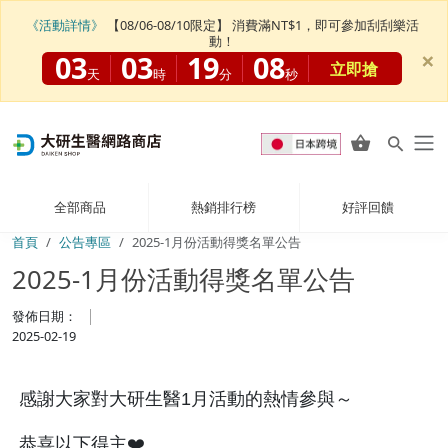
《活動詳情》
【08/06-08/10限定】 消費滿NT$1，即可參加刮刮樂活
動！
×
03
03
19
08
立即搶
天
時
分
秒
全部商品
熱銷排行榜
好評回饋
首頁
公告專區
2025-1月份活動得獎名單公告
2025-1月份活動得獎名單公告
發佈日期：
2025-02-19
感謝大家對大研生醫1月活動的熱情參與～
恭喜以下得主❤️