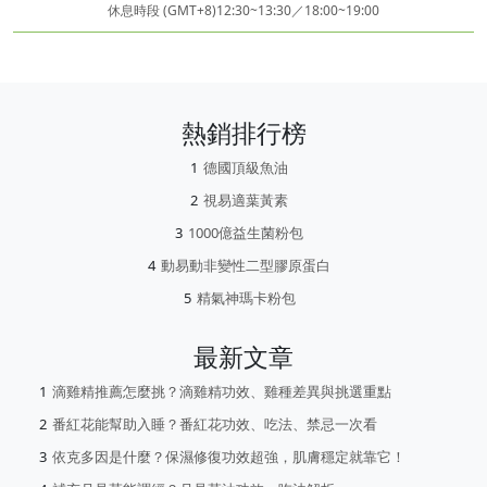
休息時段 (GMT+8)12:30~13:30／18:00~19:00
熱銷排行榜
德國頂級魚油
視易適葉黃素
1000億益生菌粉包
動易動非變性二型膠原蛋白
精氣神瑪卡粉包
最新文章
滴雞精推薦怎麼挑？滴雞精功效、雞種差異與挑選重點
番紅花能幫助入睡？番紅花功效、吃法、禁忌一次看
依克多因是什麼？保濕修復功效超強，肌膚穩定就靠它！