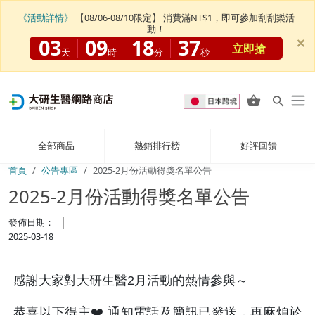
《活動詳情》
【08/06-08/10限定】 消費滿NT$1，即可參加刮刮樂活
動！
×
03
09
18
37
立即搶
天
時
分
秒
全部商品
熱銷排行榜
好評回饋
首頁
公告專區
2025-2月份活動得獎名單公告
2025-2月份活動得獎名單公告
發佈日期：
2025-03-18
感謝大家對大研生醫2月活動的熱情參與～
恭喜以下得主❤️ 通知電話及簡訊已發送，再麻煩於