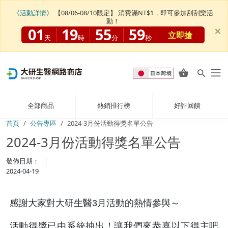
《活動詳情》
【08/06-08/10限定】 消費滿NT$1，即可參加刮刮樂活
動！
×
01
19
55
59
立即搶
天
時
分
秒
全部商品
熱銷排行榜
好評回饋
首頁
公告專區
2024-3月份活動得獎名單公告
2024-3月份活動得獎名單公告
發佈日期：
2024-04-19
感謝大家對大研生醫3月活動的熱情參與～
活動得獎已由系統抽出！讓我們來恭喜以下得主吧