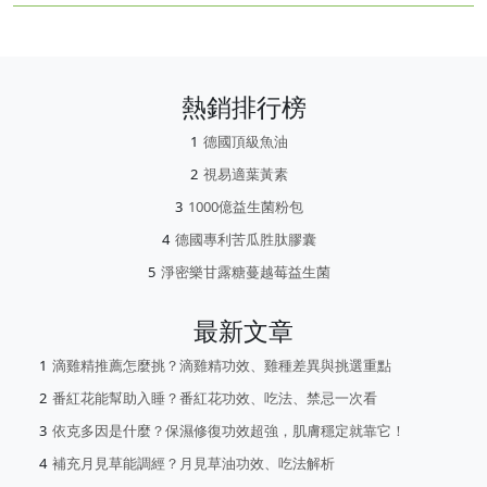
熱銷排行榜
德國頂級魚油
視易適葉黃素
1000億益生菌粉包
德國專利苦瓜胜肽膠囊
淨密樂甘露糖蔓越莓益生菌
最新文章
滴雞精推薦怎麼挑？滴雞精功效、雞種差異與挑選重點
番紅花能幫助入睡？番紅花功效、吃法、禁忌一次看
依克多因是什麼？保濕修復功效超強，肌膚穩定就靠它！
補充月見草能調經？月見草油功效、吃法解析