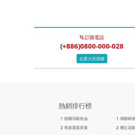
訂購電話
(+886)0800-000-028
企業大宗採購
熱銷排行榜
德國頂級魚油
滴雞精
視易適葉黃素
番紅花