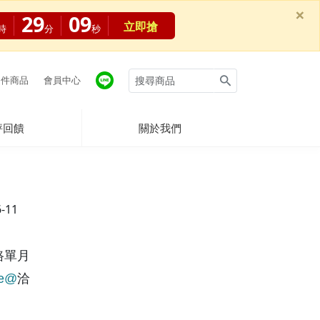
×
29
09
立即搶
時
分
秒
件商品
會員中心
評回饋
關於我們
6-11
路單月
ne@
洽