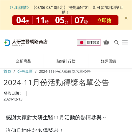
《活動詳情》
【08/06-08/10限定】 消費滿NT$1，即可參加刮刮樂活
動！
×
04
11
05
07
立即搶
天
時
分
秒
全部商品
熱銷排行榜
好評回饋
首頁
公告專區
2024-11月份活動得獎名單公告
2024-11月份活動得獎名單公告
發佈日期：
2024-12-13
感謝大家對大研生醫11月活動的熱情參與～
這個月抽出好多得獎者！