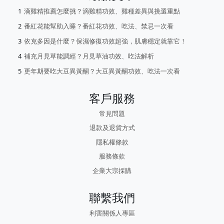
滴雞精推薦怎麼挑？滴雞精功效、雞種差異與挑選重點
番紅花能幫助入睡？番紅花功效、吃法、禁忌一次看
依克多因是什麼？保濕修復功效超強，肌膚穩定就靠它！
補充月見草能調經？月見草油功效、吃法解析
更年期要吃大豆異黃酮？大豆異黃酮功效、吃法一次看
客戶服務
常見問題
退款及退貨方式
隱私權條款
服務條款
企業大宗採購
聯繫我們
利害關係人專區