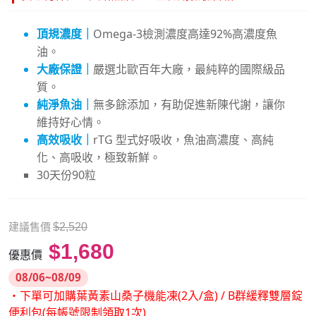
頂規濃度｜
Omega-3檢測濃度高達92%高濃度魚
油。
大廠保證｜
嚴選北歐百年大廠，最純粹的國際級品
質。
純淨魚油｜
無多餘添加，有助促進新陳代謝，讓你
維持好心情。
高效吸收｜
rTG 型式好吸收，魚油高濃度、高純
化、高吸收，極致新鮮。
30天份90粒
建議售價
$2,520
$1,680
優惠價
08/06~08/09
・下單可加購葉黃素山桑子機能凍(2入/盒) / B群緩釋雙層錠
便利包(每帳號限制領取1次)