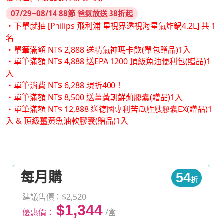
07/29~08/14 88節 爸氣放送 38折起
・下單就抽 [Philips 飛利浦 星視界透視海星氣炸鍋4.2L] 共 1
名
・單筆滿額 NT$ 2,888 送精氣神瑪卡飲(單包贈品)1入
・單筆滿額 NT$ 4,888 送EPA 1200 頂級魚油便利包(贈品)1
入
・單筆消費 NT$ 6,288 現折400！
・單筆滿額 NT$ 8,500 送薑黃朝鮮薊膠囊(贈品)1入
・單筆滿額 NT$ 12,888 送德國專利苦瓜胜肽膠囊EX(贈品)1
入 & 頂級薑黃魚油軟膠囊(贈品)1入
每月購
54
折
建議售價：$2,520
$1,344
優惠價：
/盒