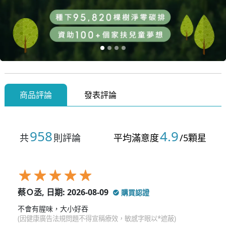
商品評論
發表評論
958
4.9
共
則評論
平均滿意度
/5顆星
蔡Ｏ丞, 日期: 2026-08-09
購買認證
不會有腥味，大小好吞
(因健康廣告法規問題不得宣稱療效，敏感字眼以*遮蔽)