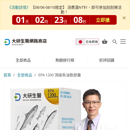
《活動詳情》
【08/06-08/10限定】 消費滿NT$1，即可參加刮刮樂活
動！
×
01
02
23
06
立即搶
天
時
分
秒
全部商品
熱銷排行榜
好評回饋
首頁
全部商品
EPA 1200 頂級魚油軟膠囊