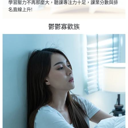
學習壓力不再那麼大，聽課專注力十足，課業分數與排
名直線上升!
鬱鬱寡歡族