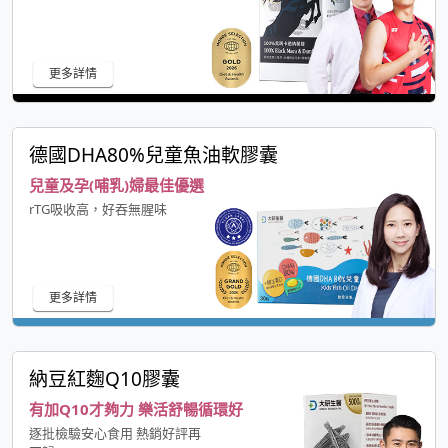
更多詳情
德國DHA80%兒童魚油軟膠囊
兒童及孕(哺乳)婦最佳優選
rTG吸收高，好吞無腥味
更多詳情
納豆紅麴Q10膠囊
有加Q10才夠力 樂活舒暢循環好
逐批檢驗安心食用 熱銷好評再