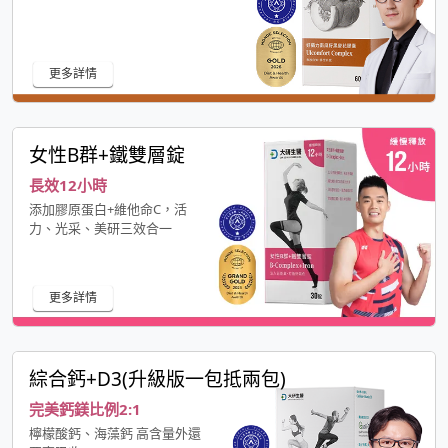
更多詳情
女性B群+鐵雙層錠
長效12小時
添加膠原蛋白+維他命C，活
力、光采、美研三效合一
更多詳情
綜合鈣+D3(升級版一包抵兩包)
完美鈣鎂比例2:1
檸檬酸鈣、海藻鈣 高含量外還