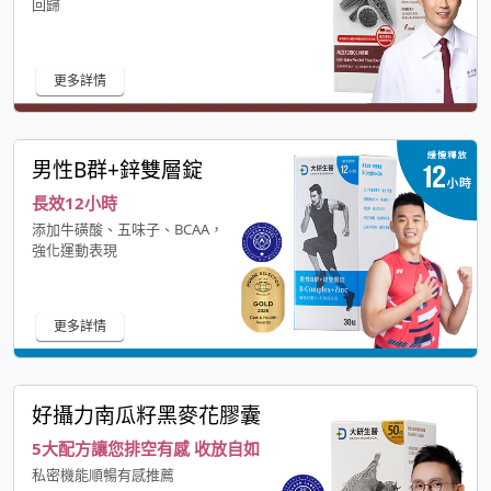
回歸
更多詳情
男性B群+鋅雙層錠
長效12小時
添加牛磺酸、五味子、BCAA，
強化運動表現
更多詳情
好攝力南瓜籽黑麥花膠囊
5大配方讓您排空有感 收放自如
私密機能順暢有感推薦