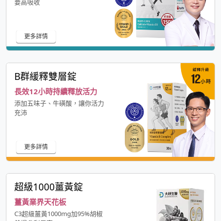
要高吸收
更多詳情
B群緩釋雙層錠
長效12小時持續釋放活力
添加五味子、牛磺酸，讓你活力
充沛
更多詳情
超級1000薑黃錠
薑黃業界天花板
C3超級薑黃1000mg加95%胡椒