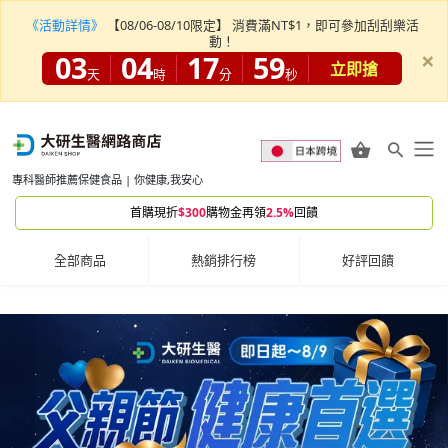
《活動詳情》
【08/06-08/10限定】 消費滿NT$1，即可參加刮刮樂活
動！
×
03
04
17
58
立即搶
天
時
分
秒
專科醫師推薦保健食品 | 你健康,我安心
首購現折
$300
購物金再領
2.5%
回饋
全部商品
熱銷排行榜
好評回饋