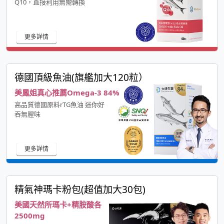
Q10，直接利用無需轉換
更多詳情
德國頂級魚油(旗艦加大120粒）
美鳳姐真心推薦Omega-3 84%
高品質德國原料rTG魚油 迷你好
吞無腥味
更多詳情
精氣神瑪卡粉包(超值加大30包)
美國天然所瑪卡+精胺酸各
2500mg