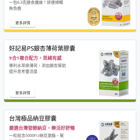
一包6.3克膳食纖維！排便順暢
無負擔
更多詳情
好記易PS銀杏薄荷葉膠囊
9合1複合配方，思緒有感
專利水萃綠薄荷，添加銀杏幫助
提升思考靈活度
更多詳情
台灣極品納豆膠囊
嚴選台灣發酵納豆，樂活好舒暢
一粒就含5000FU納豆激酶，幫