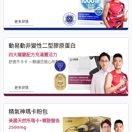
更多詳情
動易動非變性二型膠原蛋白
四大關鍵配方充滿靈活力
舒適不卡卡 一顆讓您隨心所動
更多詳情
精氣神瑪卡粉包
美國天然所瑪卡+精胺酸各
2500mg