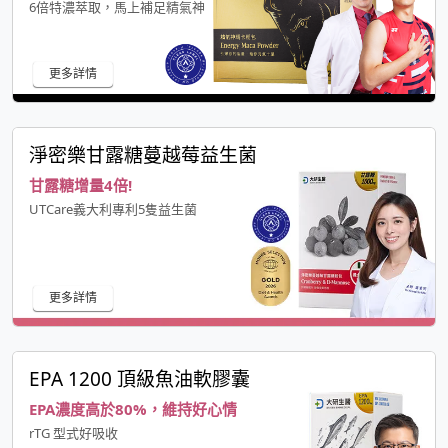
6倍特濃萃取，馬上補足精氣神
更多詳情
淨密樂甘露糖蔓越莓益生菌
甘露糖增量4倍!
UTCare義大利專利5隻益生菌
更多詳情
EPA 1200 頂級魚油軟膠囊
EPA濃度高於80%，維持好心情
rTG 型式好吸收