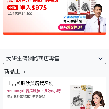
加Q10才夠力！暢通無阻好循環
$975
單入
44折
建議售價$4,500
大研生醫網路商店專售
新品上市
山苦瓜胜肽雙層緩釋錠
1200mg山苦瓜胜肽，長效8小時
添加武靴葉和專利菸鹼酸鉻