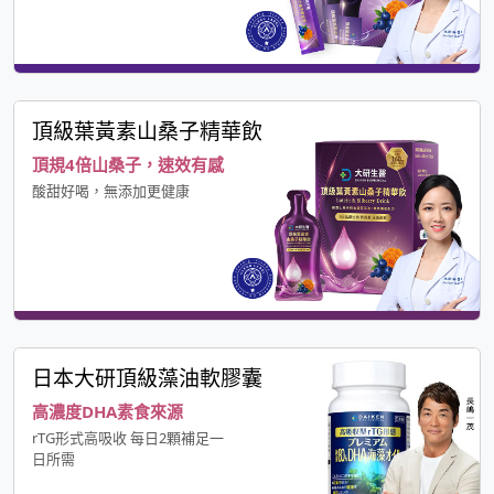
頂級葉黃素山桑子精華飲
頂規4倍山桑子，速效有感
酸甜好喝，無添加更健康
日本大研頂級藻油軟膠囊
高濃度DHA素食來源
rTG形式高吸收 每日2顆補足一
日所需