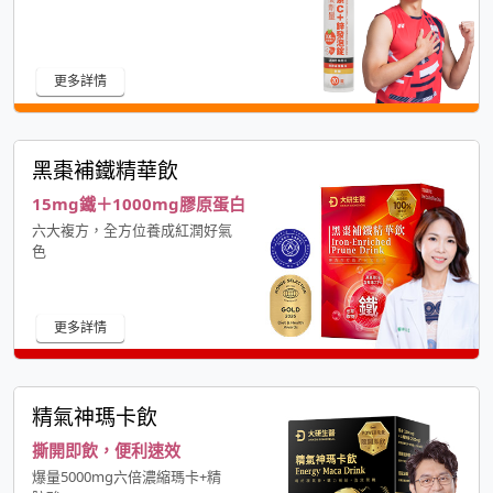
更多詳情
黑棗補鐵精華飲
15mg鐵＋1000mg膠原蛋白
六大複方，全方位養成紅潤好氣
色
更多詳情
精氣神瑪卡飲
撕開即飲，便利速效
爆量5000mg六倍濃縮瑪卡+精