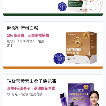
超燃乳清蛋白粉
25g高蛋白！三重高效補給
肌效 X 代謝 X 活力，一包搞
定！
頂級葉黃素山桑子機能凍
頂規4倍山桑子，高濃度花青素
QQ好吃、晶亮舒適更有感