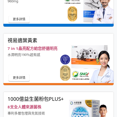
960mg
更多詳情
視易適葉黃素
7 in 1晶亮配方給您舒適明亮
水潤明亮190％超有感
更多詳情
1000億益生菌粉包PLUS+
8支全人體來源菌株
專利多層包埋與充氮技術