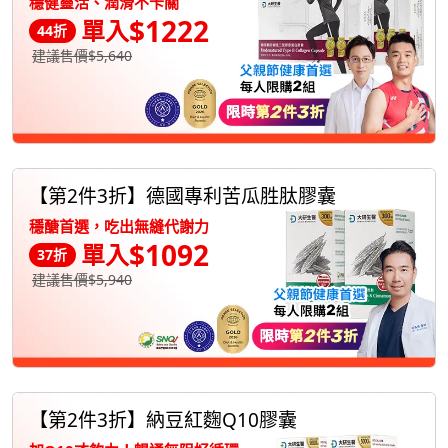
穩健靈活、潤滑不卡關
$1222
單入
44折
建議售價$5,640
【第2件3折】德國專利苦瓜胜肽膠囊
穩醣首選，吃出無縫代謝力
$1092
單入
37折
建議售價$5,940
【第2件3折】納豆紅麴Q10膠囊