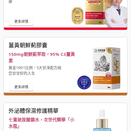
康
更多詳情
薑黃朝鮮薊膠囊
150mg朝鮮薊萃取，95% C3薑黃
素
黃金100:1比例，5大甘淨配方給
您甘甘好的人生
更多詳情
外泌體保濕修護精華
七重玻尿酸鎖水，次世代精華「小
水瓶」