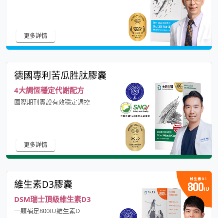
更多詳情
德國專利苦瓜胜肽膠囊
4大調恆穩定代謝配方
國際期刊實證有效穩定調控
更多詳情
維生素D3膠囊
DSM瑞士頂級維生素D3
一顆補足800IU維生素D