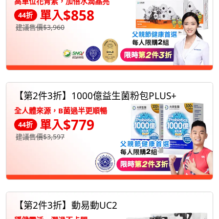
高單位花青素，加倍水潤晶亮
$858
單入
44折
建議售價$3,960
【第2件3折】1000億益生菌粉包PLUS+
全人體來源，B菌過半更順暢
$779
單入
44折
建議售價$3,597
【第2件3折】動易動UC2