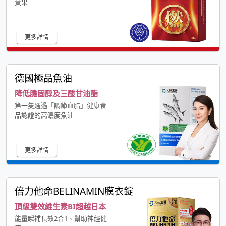
黃果
更多詳情
德國極品魚油
降低膽固醇及三酸甘油酯
第一隻通過「調節血脂」健康食
品認證的高濃度魚油
更多詳情
倍力他命BELINAMIN膜衣錠
頂級雙效維生素BI超越日本
能量瞬補長效2合1、幫助神經健