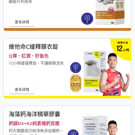
鹼提升利用率
更多詳情
維他命C緩釋膜衣錠
Q彈・紅潤・好氣色
12小時緩慢釋放，不讓精華流失
更多詳情
海藻鈣海洋精華膠囊
鈣鎂D3+K2純素補鈣首選
四大關鍵成分純淨無添加補鈣，