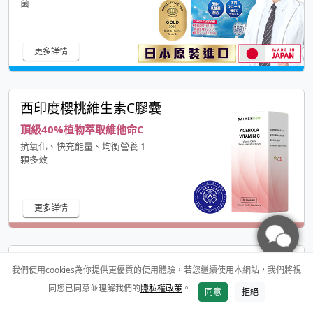
菌
更多詳情
西印度櫻桃維生素C膠囊
頂級40%植物萃取維他命C
抗氧化、快充能量、均衡營養 1
顆多效
更多詳情
頂級薑黃魚油軟膠囊
我們使用cookies為你提供更優質的使用體驗，若您繼續使用本網站，我們將視
7 in 1全方位循環代謝
同您已同意並理解我們的
隱私權政策
。
同意
拒絕
激增20倍利用率，吸收更升級