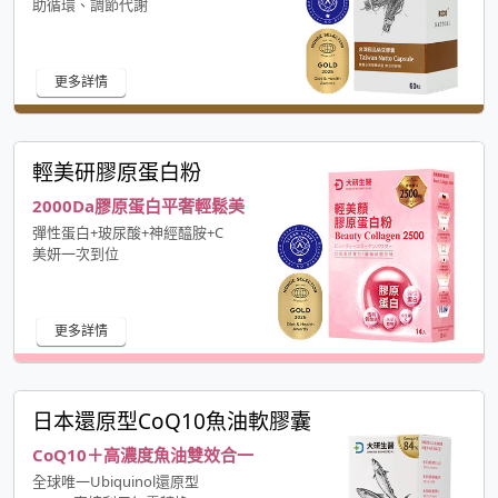
助循環、調節代謝
更多詳情
輕美研膠原蛋白粉
2000Da膠原蛋白平奢輕鬆美
彈性蛋白+玻尿酸+神經醯胺+C
美妍一次到位
更多詳情
日本還原型CoQ10魚油軟膠囊
CoQ10＋高濃度魚油雙效合一
全球唯一Ubiquinol還原型