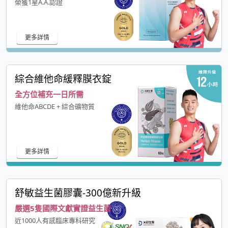
榮獲1星A.A.認證
更多詳情
綜合維他命緩釋膜衣錠
全方位補充一日所需
維他命ABCDE + 綜合礦物質
更多詳情
舒敏益生菌膠囊-300億新升級
嚴選5隻國際文獻實證益生菌
近1000人有感臨床專科研究