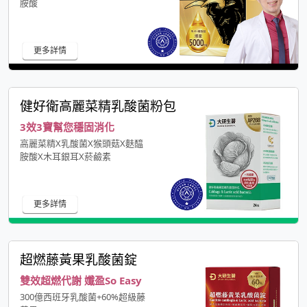
胺酸
更多詳情
健好衛高麗菜精乳酸菌粉包
3效3寶幫您穩固消化
高麗菜精X乳酸菌X猴頭菇X麩醯
胺酸X木耳銀耳X菸鹼素
更多詳情
超燃藤黃果乳酸菌錠
雙效超燃代謝 孅盈So Easy
300億西班牙乳酸菌+60%超級藤