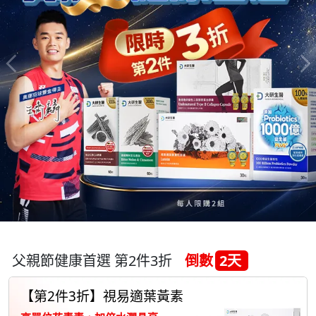
父親節健康首選 第2件3折
倒數
2天
【第2件3折】視易適葉黃素