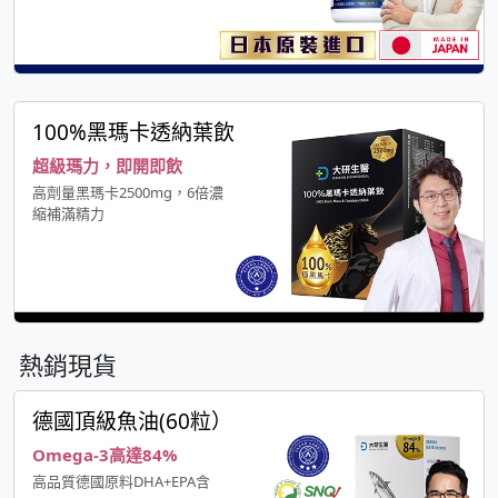
100%黑瑪卡透納葉飲
超級瑪力，即開即飲
高劑量黑瑪卡2500mg，6倍濃
縮補滿精力
熱銷現貨
德國頂級魚油(60粒）
Omega-3高達84%
高品質德國原料DHA+EPA含