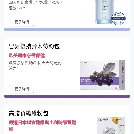
28天科研實證：含水量+145%、
細紋-30%
更多詳情
冒易舒接骨木莓粉包
歐美居家必備保健
滋補強身 幫助潤喉 天天喝元氣
活力旺
更多詳情
高膳食纖維粉包
嚴選日本膳食纖維與比利時菊苣纖
維