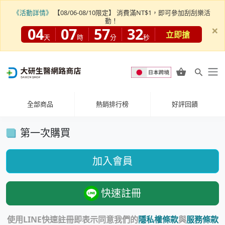
《活動詳情》
【08/06-08/10限定】 消費滿NT$1，即可參加刮刮樂活
動！
×
04
07
57
32
立即搶
天
時
分
秒
全部商品
熱銷排行榜
好評回饋
第一次購買
加入會員
快速註冊
使用LINE快速註冊即表示同意我們的
隱私權條款
與
服務條款