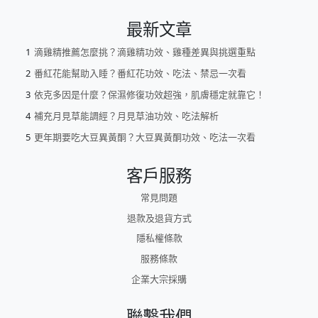
最新文章
滴雞精推薦怎麼挑？滴雞精功效、雞種差異與挑選重點
番紅花能幫助入睡？番紅花功效、吃法、禁忌一次看
依克多因是什麼？保濕修復功效超強，肌膚穩定就靠它！
補充月見草能調經？月見草油功效、吃法解析
更年期要吃大豆異黃酮？大豆異黃酮功效、吃法一次看
客戶服務
常見問題
退款及退貨方式
隱私權條款
服務條款
企業大宗採購
聯繫我們