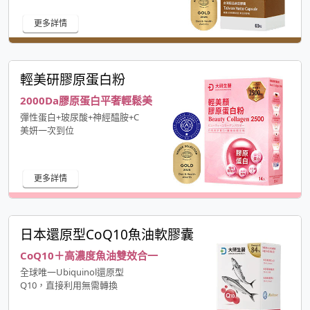
更多詳情
輕美研膠原蛋白粉
2000Da膠原蛋白平奢輕鬆美
彈性蛋白+玻尿酸+神經醯胺+C
美妍一次到位
更多詳情
日本還原型CoQ10魚油軟膠囊
CoQ10＋高濃度魚油雙效合一
全球唯一Ubiquinol還原型
Q10，直接利用無需轉換