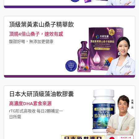
頂級葉黃素山桑子精華飲
頂規4倍山桑子，速效有感
酸甜好喝，無添加更健康
日本大研頂級藻油軟膠囊
高濃度DHA素食來源
rTG形式高吸收 每日2顆補足一
日所需