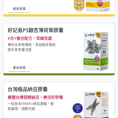
更多詳情
好記易PS銀杏薄荷葉膠囊
9合1複合配方，思緒有感
專利水萃綠薄荷，添加銀杏幫助
提升思考靈活度
更多詳情
台灣極品納豆膠囊
嚴選台灣發酵納豆，樂活好舒暢
一粒就含5000FU納豆激酶，幫
助循環、調節代謝