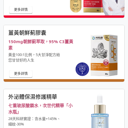
更多詳情
薑黃朝鮮薊膠囊
150mg朝鮮薊萃取，95% C3薑黃
素
黃金100:1比例，5大甘淨配方給
您甘甘好的人生
更多詳情
外泌體保濕修護精華
七重玻尿酸鎖水，次世代精華「小
水瓶」
28天科研實證：含水量+145%、
細紋-30%