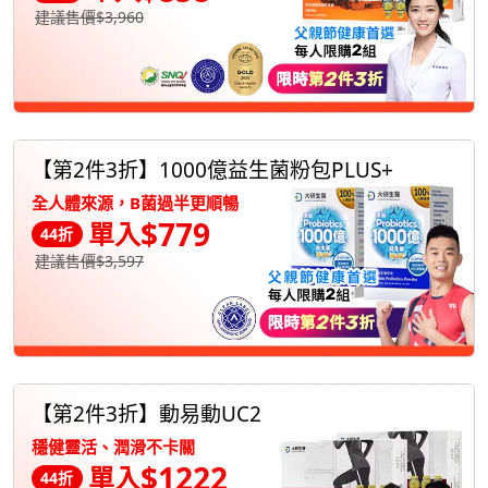
建議售價$3,960
【第2件3折】1000億益生菌粉包PLUS+
全人體來源，B菌過半更順暢
$779
單入
44折
建議售價$3,597
【第2件3折】動易動UC2
穩健靈活、潤滑不卡關
$1222
單入
44折