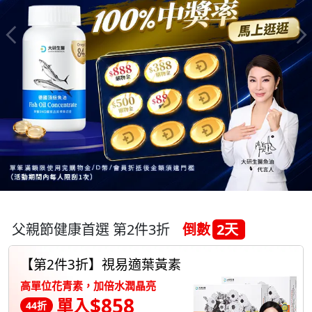
父親節健康首選 第2件3折
倒數
2天
【第2件3折】視易適葉黃素
高單位花青素，加倍水潤晶亮
$858
單入
44折