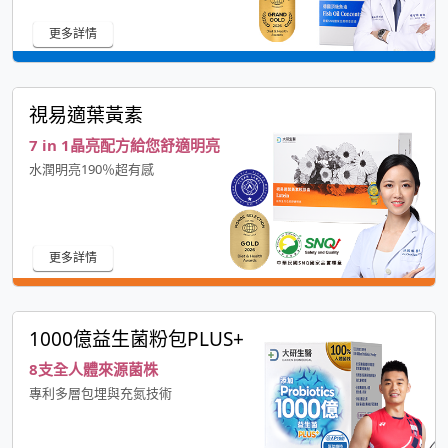
更多詳情
視易適葉黃素
7 in 1晶亮配方給您舒適明亮
水潤明亮190％超有感
更多詳情
1000億益生菌粉包PLUS+
8支全人體來源菌株
專利多層包埋與充氮技術