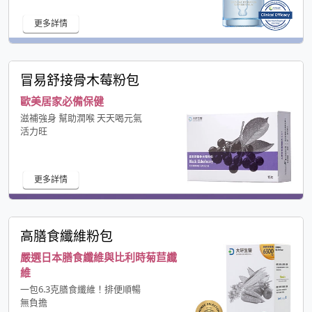
更多詳情
冒易舒接骨木莓粉包
歐美居家必備保健
滋補強身 幫助潤喉 天天喝元氣
活力旺
更多詳情
高膳食纖維粉包
嚴選日本膳食纖維與比利時菊苣纖
維
一包6.3克膳食纖維！排便順暢
無負擔