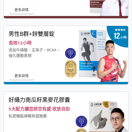
更多詳情
男性B群+鋅雙層錠
長效12小時
添加牛磺酸、五味子、BCAA，
強化運動表現
更多詳情
好攝力南瓜籽黑麥花膠囊
5大配方讓您排空有感 收放自如
私密機能順暢有感推薦