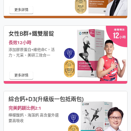
更多詳情
女性B群+鐵雙層錠
長效12小時
添加膠原蛋白+維他命C，活
力、光采、美研三效合一
更多詳情
綜合鈣+D3(升級版一包抵兩包)
完美鈣鎂比例2:1
檸檬酸鈣、海藻鈣 高含量外還
要高吸收