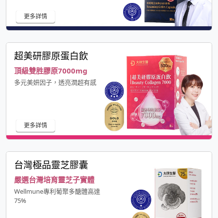
更多詳情
超美研膠原蛋白飲
頂級雙胜膠原7000mg
多元美妍因子，透亮潤超有感
更多詳情
台灣極品靈芝膠囊
嚴選台灣培育靈芝子實體
Wellmune專利葡聚多醣體高達
75%