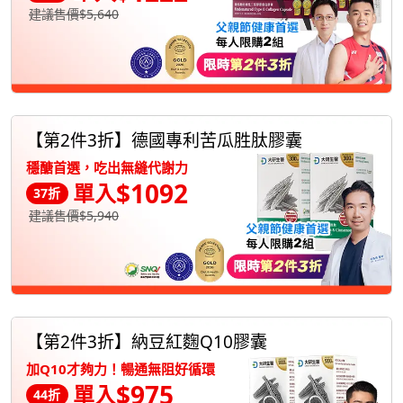
建議售價$5,640
【第2件3折】德國專利苦瓜胜肽膠囊
穩醣首選，吃出無縫代謝力
$1092
單入
37折
建議售價$5,940
【第2件3折】納豆紅麴Q10膠囊
加Q10才夠力！暢通無阻好循環
$975
單入
44折