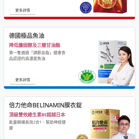
更多詳情
德國極品魚油
降低膽固醇及三酸甘油酯
第一隻通過「調節血脂」健康食
品認證的高濃度魚油
更多詳情
倍力他命BELINAMIN膜衣錠
頂級雙效維生素BI超越日本
能量瞬補長效2合1、幫助神經健
康