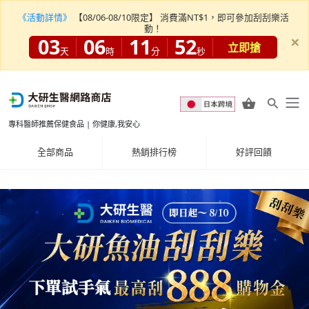
《活動詳情》
【08/06-08/10限定】 消費滿NT$1，即可參加刮刮樂活
動！
×
03
06
11
50
立即搶
天
時
分
秒
專科醫師推薦保健食品 | 你健康,我安心
全部商品
熱銷排行榜
好評回饋