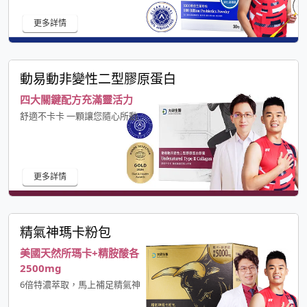
更多詳情
動易動非變性二型膠原蛋白
四大關鍵配方充滿靈活力
舒適不卡卡 一顆讓您隨心所動
更多詳情
精氣神瑪卡粉包
美國天然所瑪卡+精胺酸各
2500mg
6倍特濃萃取，馬上補足精氣神