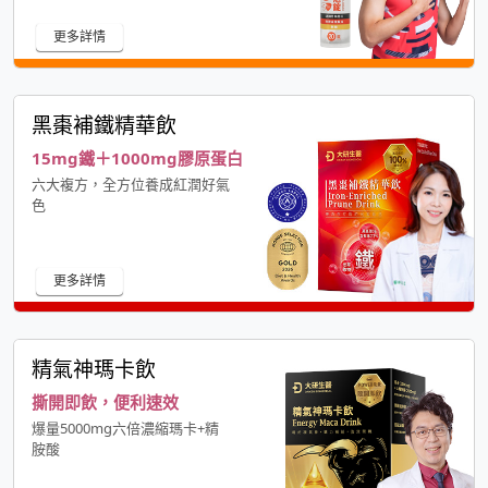
更多詳情
黑棗補鐵精華飲
15mg鐵＋1000mg膠原蛋白
六大複方，全方位養成紅潤好氣
色
更多詳情
精氣神瑪卡飲
撕開即飲，便利速效
爆量5000mg六倍濃縮瑪卡+精
胺酸