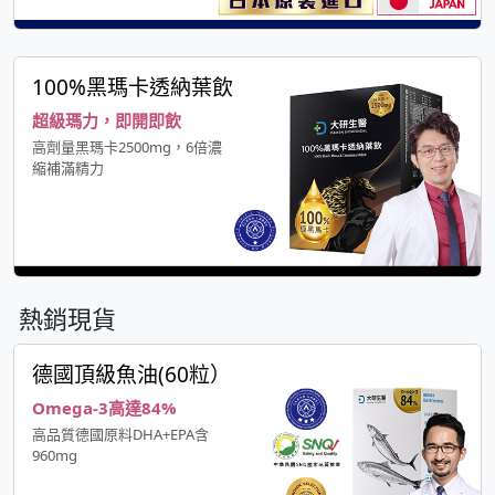
100%黑瑪卡透納葉飲
超級瑪力，即開即飲
高劑量黑瑪卡2500mg，6倍濃
縮補滿精力
熱銷現貨
德國頂級魚油(60粒）
Omega-3高達84%
高品質德國原料DHA+EPA含
960mg