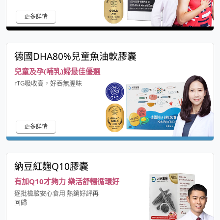
更多詳情
德國DHA80%兒童魚油軟膠囊
兒童及孕(哺乳)婦最佳優選
rTG吸收高，好吞無腥味
更多詳情
納豆紅麴Q10膠囊
有加Q10才夠力 樂活舒暢循環好
逐批檢驗安心食用 熱銷好評再
回歸