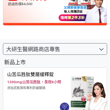
建議售價$4,500
大研生醫網路商店專售
新品上市
山苦瓜胜肽雙層緩釋錠
1200mg山苦瓜胜肽，長效8小時
添加武靴葉和專利菸鹼酸鉻