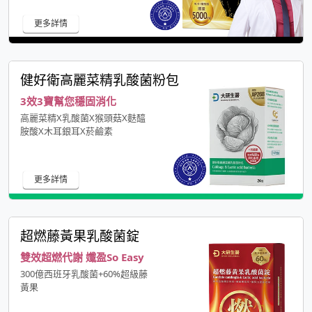
更多詳情
健好衛高麗菜精乳酸菌粉包
3效3寶幫您穩固消化
高麗菜精X乳酸菌X猴頭菇X麩醯
胺酸X木耳銀耳X菸鹼素
更多詳情
超燃藤黃果乳酸菌錠
雙效超燃代謝 孅盈So Easy
300億西班牙乳酸菌+60%超級藤
黃果