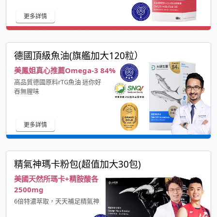
更多詳情
德國頂級魚油(旗艦加大120粒）
美鳳姐真心推薦Omega-3 84%
高品質德國原料rTG魚油 迷你好
吞無腥味
更多詳情
精氣神瑪卡粉包(超值加大30包)
美國天然所瑪卡+精胺酸各
2500mg
6倍特濃萃取，天天補足精氣神