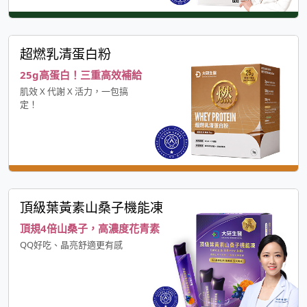
超燃乳清蛋白粉
25g高蛋白！三重高效補給
肌效 X 代謝 X 活力，一包搞
定！
頂級葉黃素山桑子機能凍
頂規4倍山桑子，高濃度花青素
QQ好吃、晶亮舒適更有感