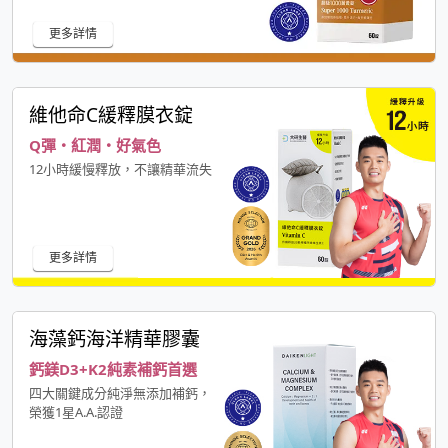
更多詳情
維他命C緩釋膜衣錠
Q彈・紅潤・好氣色
12小時緩慢釋放，不讓精華流失
更多詳情
海藻鈣海洋精華膠囊
鈣鎂D3+K2純素補鈣首選
四大關鍵成分純淨無添加補鈣，
榮獲1星A.A.認證