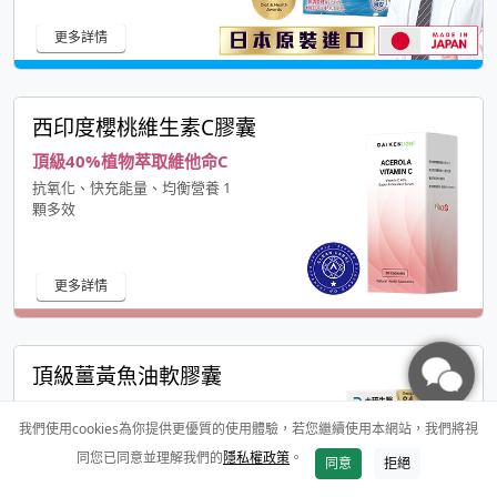
更多詳情
西印度櫻桃維生素C膠囊
頂級40%植物萃取維他命C
抗氧化、快充能量、均衡營養 1
顆多效
更多詳情
頂級薑黃魚油軟膠囊
7 in 1全方位循環代謝
我們使用cookies為你提供更優質的使用體驗，若您繼續使用本網站，我們將視
激增20倍利用率，吸收更升級
同您已同意並理解我們的
隱私權政策
。
同意
拒絕