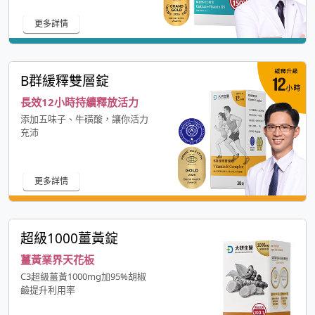
更多詳情
B群緩釋雙層錠
長效12小時持續釋放活力
添加五味子、牛磺酸，讓你活力
充沛
更多詳情
超級1000薑黃錠
薑黃業界天花板
C3超級薑黃1000mg加95%胡椒
鹼提升利用率