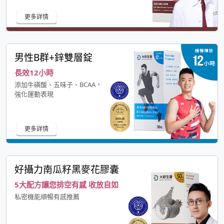
更多詳情
男性B群+鋅雙層錠
長效12小時
添加牛磺酸、五味子、BCAA，
強化運動表現
更多詳情
好攝力南瓜籽黑麥花膠囊
5大配方讓您排空有感 收放自如
私密機能順暢有感推薦