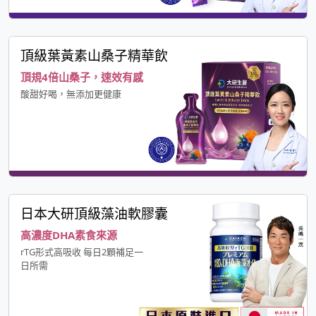
頂級葉黃素山桑子精華飲
頂規4倍山桑子，速效有感
酸甜好喝，無添加更健康
日本大研頂級藻油軟膠囊
高濃度DHA素食來源
rTG形式高吸收 每日2顆補足一
日所需