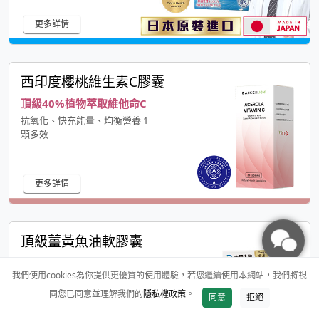
更多詳情
西印度櫻桃維生素C膠囊
頂級40%植物萃取維他命C
抗氧化、快充能量、均衡營養 1
顆多效
更多詳情
頂級薑黃魚油軟膠囊
7 in 1全方位循環代謝
我們使用cookies為你提供更優質的使用體驗，若您繼續使用本網站，我們將視
激增20倍利用率，吸收更升級
同您已同意並理解我們的
隱私權政策
。
同意
拒絕