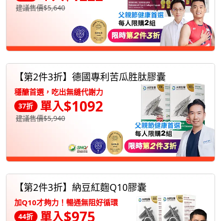
建議售價$5,640
【第2件3折】德國專利苦瓜胜肽膠囊
穩醣首選，吃出無縫代謝力
$1092
單入
37折
建議售價$5,940
【第2件3折】納豆紅麴Q10膠囊
加Q10才夠力！暢通無阻好循環
$975
單入
44折