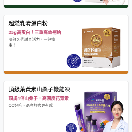
超燃乳清蛋白粉
25g高蛋白！三重高效補給
肌效 X 代謝 X 活力，一包搞
定！
頂級葉黃素山桑子機能凍
頂規4倍山桑子，高濃度花青素
QQ好吃、晶亮舒適更有感