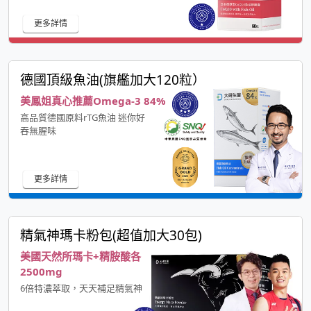
更多詳情
德國頂級魚油(旗艦加大120粒）
美鳳姐真心推薦Omega-3 84%
高品質德國原料rTG魚油 迷你好
吞無腥味
更多詳情
精氣神瑪卡粉包(超值加大30包)
美國天然所瑪卡+精胺酸各
2500mg
6倍特濃萃取，天天補足精氣神