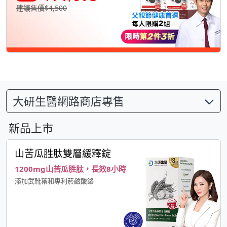
建議售價$4,500
大研生醫網路商店專售
新品上市
山苦瓜胜肽雙層緩釋錠
1200mg山苦瓜胜肽，長效8小時
添加武靴葉和專利菸鹼酸鉻