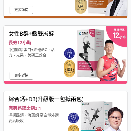
更多詳情
女性B群+鐵雙層錠
長效12小時
添加膠原蛋白+維他命C，活
力、光采、美研三效合一
更多詳情
綜合鈣+D3(升級版一包抵兩包)
完美鈣鎂比例2:1
檸檬酸鈣、海藻鈣 高含量外還
要高吸收