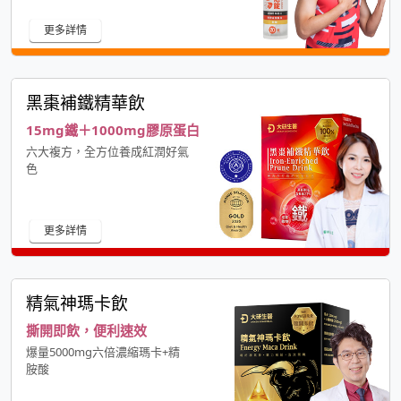
更多詳情
黑棗補鐵精華飲
15mg鐵＋1000mg膠原蛋白
六大複方，全方位養成紅潤好氣
色
更多詳情
精氣神瑪卡飲
撕開即飲，便利速效
爆量5000mg六倍濃縮瑪卡+精
胺酸