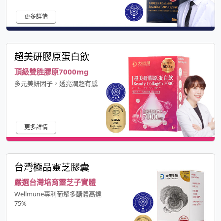
更多詳情
超美研膠原蛋白飲
頂級雙胜膠原7000mg
多元美妍因子，透亮潤超有感
更多詳情
台灣極品靈芝膠囊
嚴選台灣培育靈芝子實體
Wellmune專利葡聚多醣體高達
75%