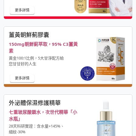
更多詳情
薑黃朝鮮薊膠囊
150mg朝鮮薊萃取，95% C3薑黃
素
黃金100:1比例，5大甘淨配方給
您甘甘好的人生
更多詳情
外泌體保濕修護精華
七重玻尿酸鎖水，次世代精華「小
水瓶」
28天科研實證：含水量+145%、
細紋-30%