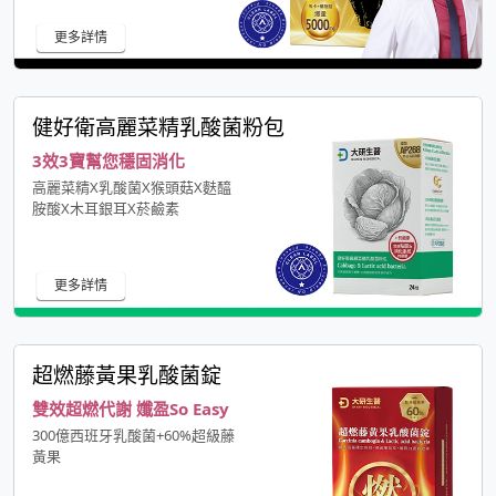
更多詳情
健好衛高麗菜精乳酸菌粉包
3效3寶幫您穩固消化
高麗菜精X乳酸菌X猴頭菇X麩醯
胺酸X木耳銀耳X菸鹼素
更多詳情
超燃藤黃果乳酸菌錠
雙效超燃代謝 孅盈So Easy
300億西班牙乳酸菌+60%超級藤
黃果