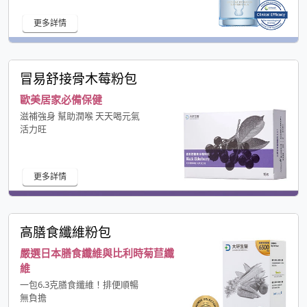
更多詳情
冒易舒接骨木莓粉包
歐美居家必備保健
滋補強身 幫助潤喉 天天喝元氣
活力旺
更多詳情
高膳食纖維粉包
嚴選日本膳食纖維與比利時菊苣纖
維
一包6.3克膳食纖維！排便順暢
無負擔