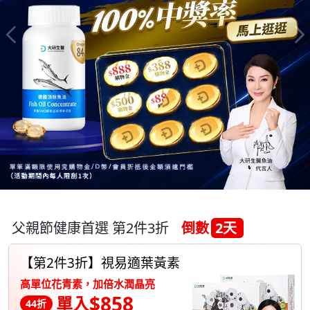
父親節健康首選 第2件3折
倒數
2天
【第2件3折】視易適葉黃素
高單位花青素，加倍水潤晶亮
$858
單入
44折