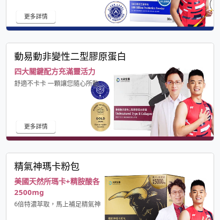
更多詳情
動易動非變性二型膠原蛋白
四大關鍵配方充滿靈活力
舒適不卡卡 一顆讓您隨心所動
更多詳情
精氣神瑪卡粉包
美國天然所瑪卡+精胺酸各
2500mg
6倍特濃萃取，馬上補足精氣神