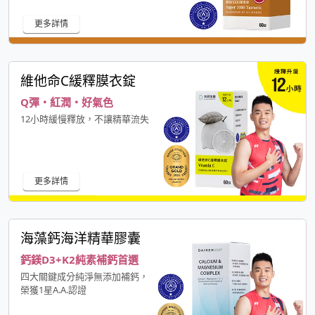
更多詳情
維他命C緩釋膜衣錠
Q彈・紅潤・好氣色
12小時緩慢釋放，不讓精華流失
更多詳情
海藻鈣海洋精華膠囊
鈣鎂D3+K2純素補鈣首選
四大關鍵成分純淨無添加補鈣，
榮獲1星A.A.認證