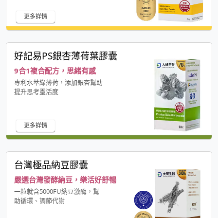
更多詳情
好記易PS銀杏薄荷葉膠囊
9合1複合配方，思緒有感
專利水萃綠薄荷，添加銀杏幫助
提升思考靈活度
更多詳情
台灣極品納豆膠囊
嚴選台灣發酵納豆，樂活好舒暢
一粒就含5000FU納豆激酶，幫
助循環、調節代謝