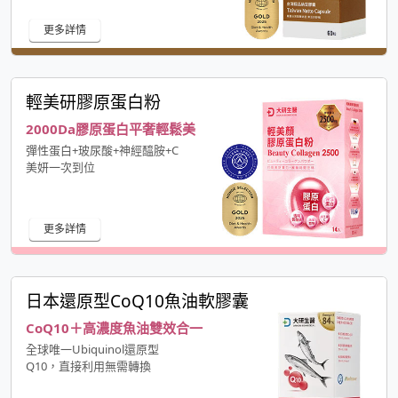
更多詳情
輕美研膠原蛋白粉
2000Da膠原蛋白平奢輕鬆美
彈性蛋白+玻尿酸+神經醯胺+C
美妍一次到位
更多詳情
日本還原型CoQ10魚油軟膠囊
CoQ10＋高濃度魚油雙效合一
全球唯一Ubiquinol還原型
Q10，直接利用無需轉換