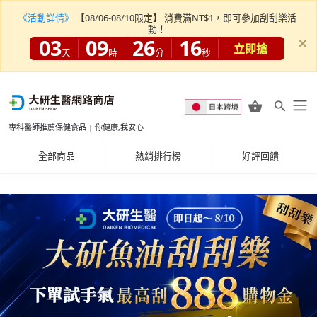
《活動詳情》
【08/06-08/10限定】 消費滿NT$1，即可參加刮刮樂活
動！
×
03
09
26
15
立即搶
天
時
分
秒
專科醫師推薦保健食品 | 你健康,我安心
全部商品
熱銷排行榜
好評回饋