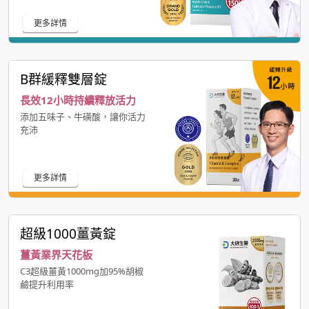
更多詳情
B群緩釋雙層錠
長效12小時持續釋放活力
添加五味子、牛磺酸，讓你活力
充沛
更多詳情
超級1000薑黃錠
薑黃業界天花板
C3超級薑黃1000mg加95%胡椒
鹼提升利用率