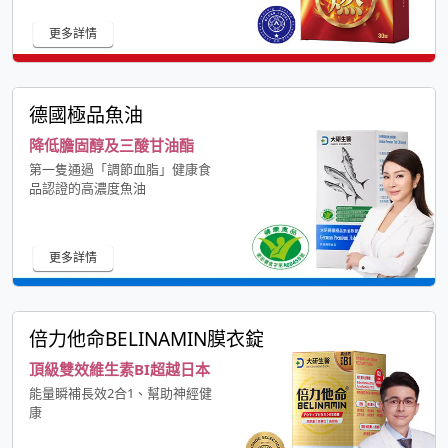
更多詳情
德國極品魚油
降低膽固醇及三酸甘油酯
第一隻通過「調節血脂」健康食
品認證的高濃度魚油
更多詳情
倍力他命BELINAMIN膜衣錠
頂級雙效維生素BI超越日本
能量瞬補長效2合1、幫助神經健
康