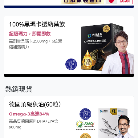
100%黑瑪卡透納葉飲
超級瑪力，即開即飲
高劑量黑瑪卡2500mg，6倍濃
縮補滿精力
熱銷現貨
德國頂級魚油(60粒）
Omega-3高達84%
高品質德國原料DHA+EPA含
960mg