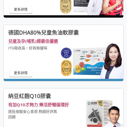
更多詳情
德國DHA80%兒童魚油軟膠囊
兒童及孕(哺乳)婦最佳優選
rTG吸收高，好吞無腥味
更多詳情
納豆紅麴Q10膠囊
有加Q10才夠力 樂活舒暢循環好
逐批檢驗安心食用 熱銷好評再
回歸