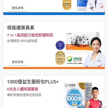
更多詳情
視易適葉黃素
7 in 1晶亮配方給您舒適明亮
水潤明亮190％超有感
更多詳情
1000億益生菌粉包PLUS+
8支全人體來源菌株
專利多層包埋與充氮技術