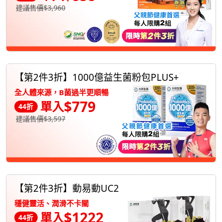
建議售價$3,960
【第2件3折】1000億益生菌粉包PLUS+
全人體來源，B菌過半更順暢
$779
單入
44折
建議售價$3,597
【第2件3折】動易動UC2
穩健靈活、潤滑不卡關
$1222
單入
44折